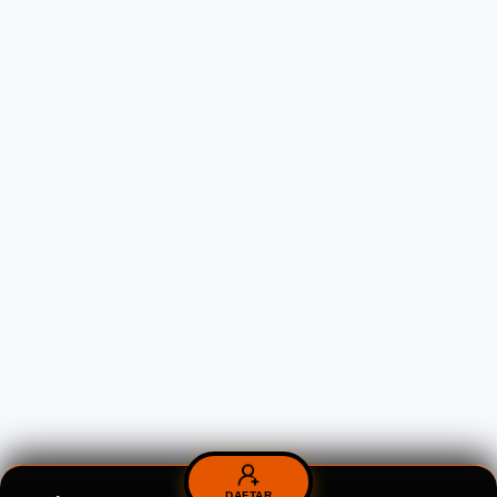
DAFTAR