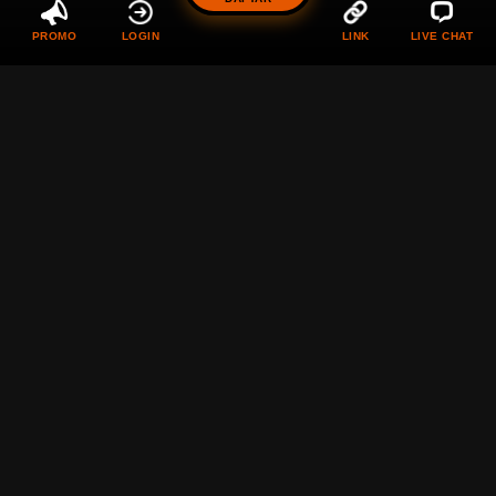
PROMO
LOGIN
LINK
LIVE CHAT
WINTOTO | Panduan
Bermain Game Online Win
Toto Terpercaya Bonus
Melimpah 2026
Rp
10.000
Current Price Rp 10000
WINTOTO merupakan panduan informatif yang
membahas berbagai aspek permainan game online
secara lengkap, mulai dari cara memulai, mengenal fitur