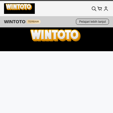
WINTOTO
Pelajari lebih lanjut
TERBAIK